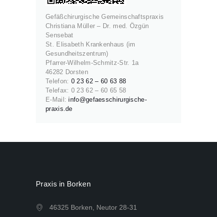
Gefäßchirurgische Gemeinschaftspraxis
Christiana Müller – Dr. med. Özgün
Sensebat
St. Elisabeth Krankenhaus (im
Gesundheitszentrum)
Pfarrer-Wilhelm-Schmitz-Str. 1a
46282 Dorsten
Telefon:
0 23 62 – 60 63 88
Telefax: 0 23 62 – 60 65 58
E-Mail:
info@gefaesschirurgische-
praxis.de
Praxis in Borken
46325 Borken, Neutor 28-31