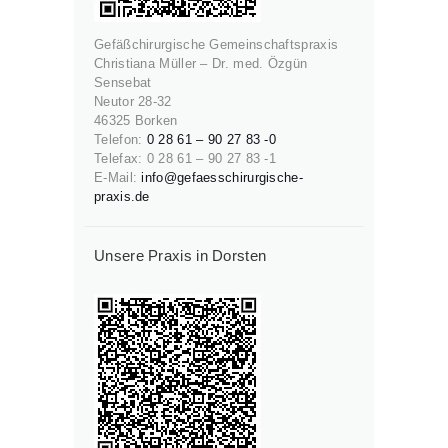
Gefäßchirurgische Gemeinschaftspraxis
Christiana Müller – Dr. med. Özgün
Sensebat
Neutor 28-32
46325 Borken
Telefon:
0 28 61 – 90 27 83 -0
Telefax: 0 28 61 – 90 27 83 -1
E-Mail:
info@gefaesschirurgische-
praxis.de
Unsere Praxis in Dorsten