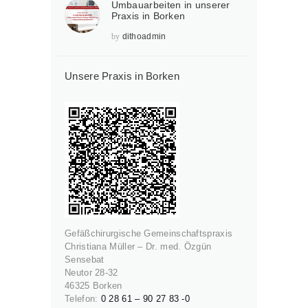
Umbauarbeiten in unserer
Praxis in Borken
by
dithoadmin
Unsere Praxis in Borken
Gefäßchirurgische Gemeinschaftspraxis
Christiana Müller – Dr. med. Özgün
Sensebat
Neutor 28-32
46325 Borken
Telefon:
0 28 61 – 90 27 83 -0