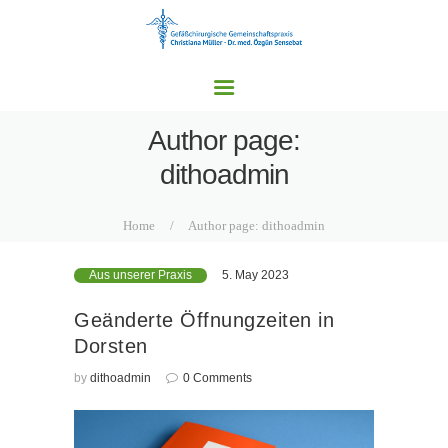
HOME
UNSERE PRAXEN
LEISTUNGSSPEKTRU
M
Author page:
AKTUELLES
dithoadmin
KONTAKT
Home
Author page: dithoadmin
5. May 2023
Aus unserer Praxis
Geänderte Öffnungzeiten in
Dorsten
by
dithoadmin
0
Comments