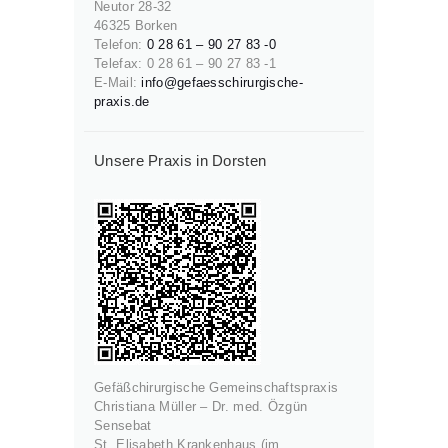
Neutor 28-32
46325 Borken
Telefon:
0 28 61 – 90 27 83 -0
Telefax: 0 28 61 – 90 27 83 -1
E-Mail:
info@gefaesschirurgische-
praxis.de
Unsere Praxis in Dorsten
Gefäßchirurgische Gemeinschaftspraxis
Christiana Müller – Dr. med. Özgün
Sensebat
St. Elisabeth Krankenhaus (im