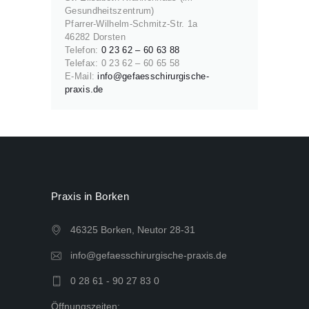
Gesundheitszentrum)
Pfarrer-Wilhelm-Schmitz-Str. 1a
46282 Dorsten
Telefon:
0 23 62 – 60 63 88
Telefax: 0 23 62 – 60 65 58
E-Mail:
info@gefaesschirurgische-
praxis.de
Praxis in Borken
46325 Borken, Neutor 28-31
info@gefaesschirurgische-praxis.de
0 28 61 - 90 27 83 0
Öffnungszeiten: