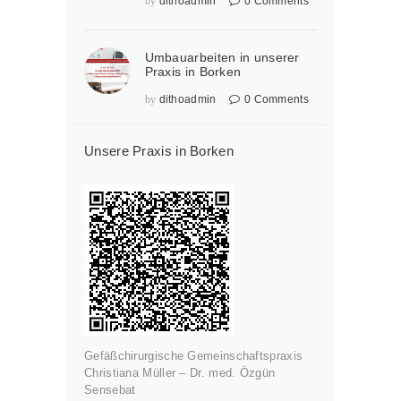
by
dithoadmin
0
Comments
Umbauarbeiten in unserer
Praxis in Borken
by
dithoadmin
0
Comments
Unsere Praxis in Borken
Gefäßchirurgische Gemeinschaftspraxis
Christiana Müller – Dr. med. Özgün
Sensebat