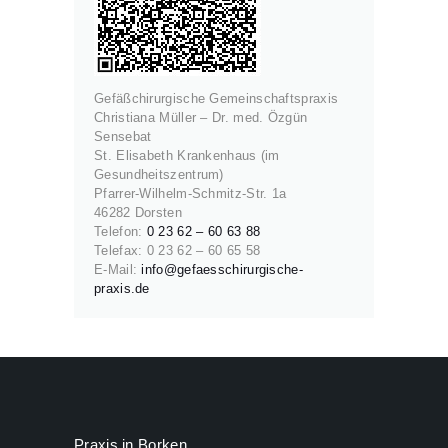
Gefäßchirurgische Gemeinschaftspraxis
Christiana Müller – Dr. med. Özgün
Sensebat
St. Elisabeth Krankenhaus (im
Gesundheitszentrum)
Pfarrer-Wilhelm-Schmitz-Str. 1a
46282 Dorsten
Telefon:
0 23 62 – 60 63 88
Telefax: 0 23 62 – 60 65 58
E-Mail:
info@gefaesschirurgische-
praxis.de
Praxis in Borken