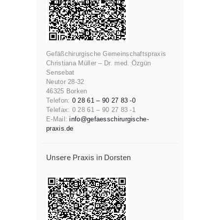
Gefäßchirurgische Gemeinschaftspraxis
Christiana Müller – Dr. med. Özgün
Sensebat
Neutor 28-32
46325 Borken
Telefon:
0 28 61 – 90 27 83 -0
Telefax: 0 28 61 – 90 27 83 -1
E-Mail:
info@gefaesschirurgische-
praxis.de
Unsere Praxis in Dorsten