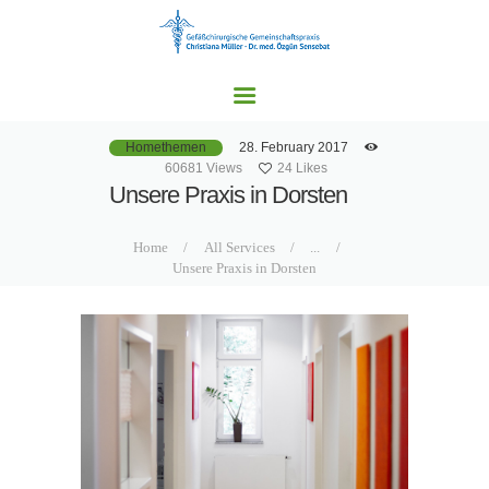
HOME
UNSERE PRAXEN
LEISTUNGSSPEKTRU
M
28. February 2017
Homethemen
AKTUELLES
60681
Views
24
Likes
Unsere Praxis in Dorsten
KONTAKT
Home
All Services
...
Unsere Praxis in Dorsten