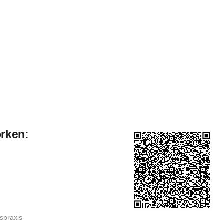
orken:
spraxis