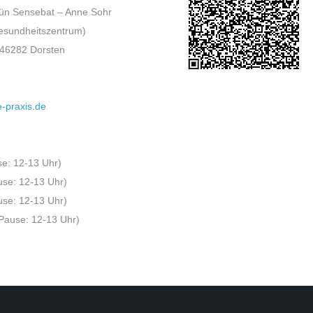
gün Sensebat – Anne Sohr
Gesundheitszentrum)
, 46282 Dorsten
-praxis.de
se: 12-13 Uhr)
use: 12-13 Uhr)
use: 12-13 Uhr)
Pause: 12-13 Uhr)