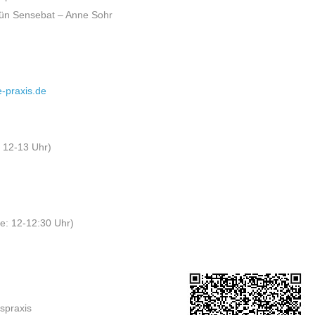
gün Sensebat – Anne Sohr
-praxis.de
 12-13 Uhr)
se: 12-12:30 Uhr)
spraxis