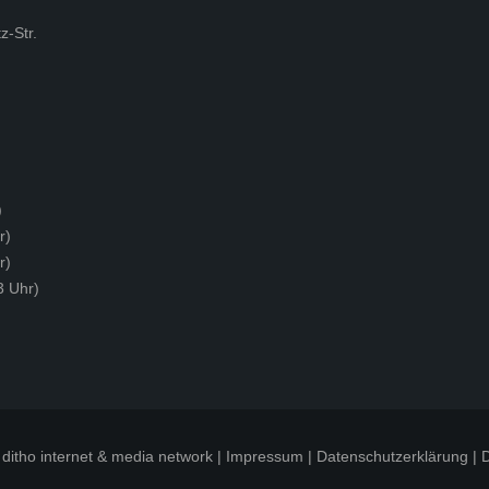
z-Str.
)
r)
r)
3 Uhr)
ditho internet & media network
|
Impressum
|
Datenschutzerklärung
|
D