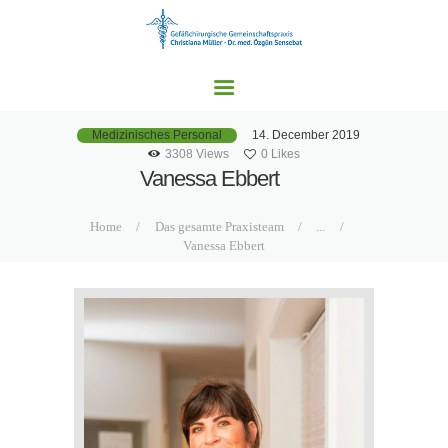
HOME
UNSERE PRAXEN
LEISTUNGSSPEKTRU
M
14. December 2019
Medizinisches Personal
AKTUELLES
3308
Views
0
Likes
Vanessa Ebbert
KONTAKT
Home
Das gesamte Praxisteam
...
Vanessa Ebbert