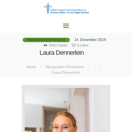
HOME
UNSERE PRAXEN
LEISTUNGSSPEKTRU
M
14. December 2019
Medizinisches Personal
AKTUELLES
3563
Views
0
Likes
Laura Dennerlein
KONTAKT
Home
Das gesamte Praxisteam
...
Laura Dennerlein