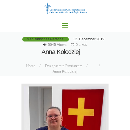
HOME
UNSERE PRAXEN
LEISTUNGSSPEKTRU
M
12. December 2019
Medizinisches Personal
AKTUELLES
5045
Views
0
Likes
Anna Kolodziej
KONTAKT
Home
Das gesamte Praxisteam
...
Anna Kolodziej