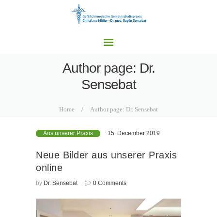
HOME
UNSERE PRAXEN
LEISTUNGSSPEKTRU
M
Author page: Dr.
AKTUELLES
Sensebat
KONTAKT
Home
Author page: Dr. Sensebat
15. December 2019
Aus unserer Praxis
Neue Bilder aus unserer Praxis
online
by
Dr. Sensebat
0
Comments