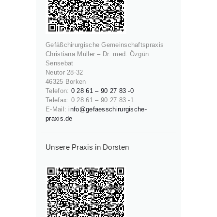
Gefäßchirurgische Gemeinschaftspraxis
Christiana Müller – Dr. med. Özgün
Sensebat
Neutor 28-32
46325 Borken
Telefon:
0 28 61 – 90 27 83 -0
Telefax: 0 28 61 – 90 27 83 -1
E-Mail:
info@gefaesschirurgische-
praxis.de
Unsere Praxis in Dorsten