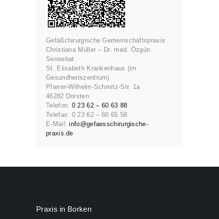
Gefäßchirurgische Gemeinschaftspraxis
Christiana Müller – Dr. med. Özgün
Sensebat
St. Elisabeth Krankenhaus (im
Gesundheitszentrum)
Pfarrer-Wilhelm-Schmitz-Str. 1a
46282 Dorsten
Telefon:
0 23 62 – 60 63 88
Telefax: 0 23 62 – 60 65 58
E-Mail:
info@gefaesschirurgische-
praxis.de
Praxis in Borken